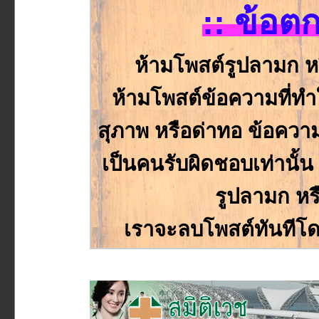
:: ข้อต
ห้ามโพสต์รูปลามก ห
ห้ามโพสต์ข้อความที่ทำให
สุภาพ หรือด่าทอ ข้อความหร
เป็นคนรับผิดชอบเท่านั
รูปลามก หร
เราจะลบโพสต์ทันทีโด