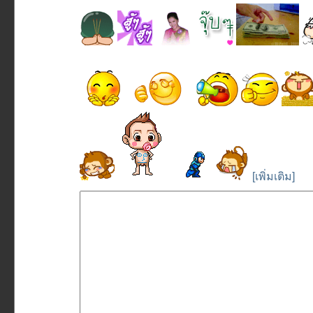
[เพิ่มเติม]