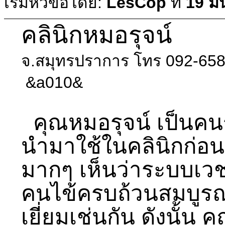
เริ่มหัวข้อโดย:
LesCop
ที่
19 ม
คลินิกหมอรุจน์
จ.สมุทรปราการ โทร 092-65
&a010&
คุณหมอรุจน์ เป็นคนรุ่
นำมาใช้ในคลินิกก่
มากๆ เห็นว่าระบบเว
คนไข้ครบถ้วนสมบูรณ
เยี่ยมเช่นกัน ดังนั้น 