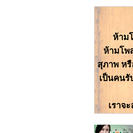
ห้าม
ห้ามโพส
สุภาพ หรื
เป็นคนรั
เราจะล