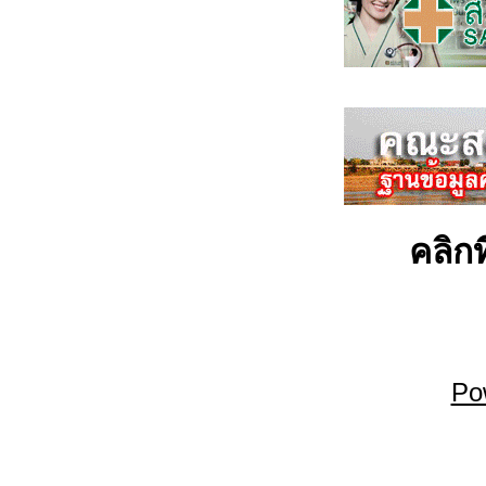
คลิกท
Po