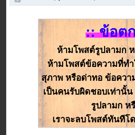
:: ข้อต
ห้ามโพสต์รูปลามก ห
ห้ามโพสต์ข้อความที่ทำให
สุภาพ หรือด่าทอ ข้อความหร
เป็นคนรับผิดชอบเท่านั
รูปลามก หร
เราจะลบโพสต์ทันทีโด