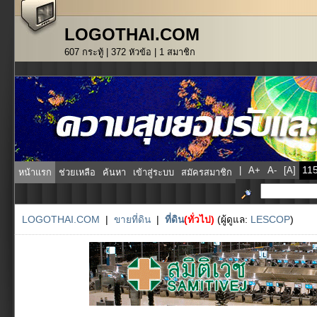
LOGOTHAI.COM
607 กระทู้ | 372 หัวข้อ | 1 สมาชิก
|
A+
A-
[A]
หน้าแรก
ช่วยเหลือ
ค้นหา
เข้าสู่ระบบ
สมัครสมาชิก
LOGOTHAI.COM
|
ขายที่ดิน
|
ที่ดิน
(ทั่วไป)
(ผู้ดูแล:
LESCOP
)