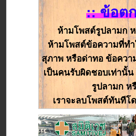
:: ข้อต
ห้ามโพสต์รูปลามก ห
ห้ามโพสต์ข้อความที่ทำให
สุภาพ หรือด่าทอ ข้อความหร
เป็นคนรับผิดชอบเท่านั้
รูปลามก หร
เราจะลบโพสต์ทันทีโด