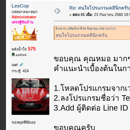
LesCop
Re: สนใจโปรแกรมคลินิกครับ
แหลม+คม=หอก
«
ตอบ #1 เมื่อ:
23 กันยายน 2560 19:
Administrator
เศรษฐีพันล้าน
อ้างจาก: เกรียงไกร ที่ 08 กันยายน 2560 22:57:27
สนใจโปรแกรมคลินิกครับ
575
พลังน้ำใจ
ออฟไลน์
ขอบคุณ คุณหมอ มากๆค
เพศ:
คำแนะนำเบื้องต้นในกา
กระทู้: 424
1.โหลดโปรแกรมจากเวปนี
2.ลงโปรแกรมชื่อว่า T
3.Add ผู้ติดต่อ Line I
ขอหยุดที่86เอย
ขอบคุณครับ