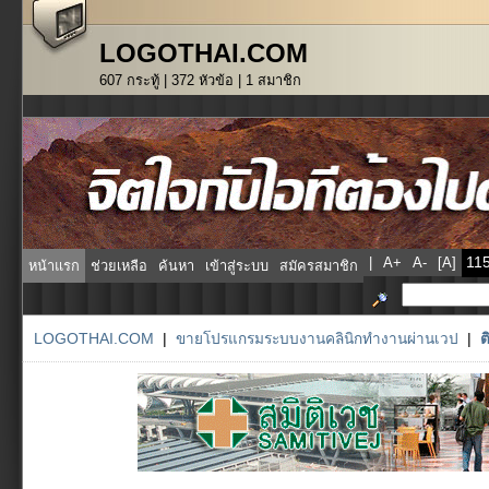
LOGOTHAI.COM
607 กระทู้ | 372 หัวข้อ | 1 สมาชิก
|
A+
A-
[A]
หน้าแรก
ช่วยเหลือ
ค้นหา
เข้าสู่ระบบ
สมัครสมาชิก
LOGOTHAI.COM
|
ขายโปรแกรมระบบงานคลินิกทำงานผ่านเวป
|
ต