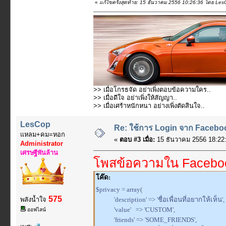
«
แก้ไขครั้งสุดท้าย: 15 ธันวาคม 2556 10:26:36 โดย Les
>> เมื่อโกรธจัด อย่าเพิ่งตอบข้อความใคร..
>> เมื่อดีใจ อย่าเพิ่งให้สัญญา..
>> เมื่อเศร้าหนักหนา อย่างเพิ่งตัดสินใจ..
LesCop
Re: ใช้การ Login จาก Faceboo
แหลม+คม=หอก
«
ตอบ #3 เมื่อ:
15 ธันวาคม 2556 18:22:
Administrator
เศรษฐีพันล้าน
โพสข้อความใน Facebook
โค๊ด:
$privacy = array(
575
พลังน้ำใจ
'description' => 'ชื่อเพื่อนที่อยากให้เห็น',
'value' => 'CUSTOM',
ออฟไลน์
'friends' => 'SOME_FRIENDS',