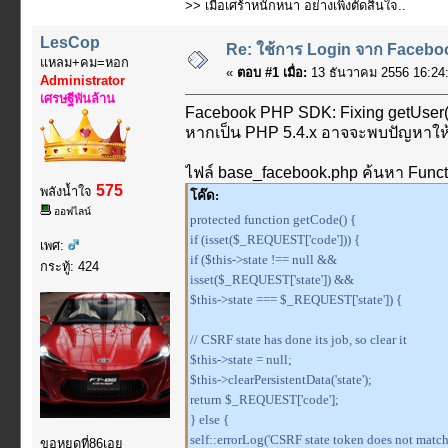
>> เมื่อเศร้าหนักหนา อย่างเพิ่งตัดสินใจ..
LesCop
Re: ใช้การ Login จาก Faceboo
แหลม+คม=หอก
«
ตอบ #1 เมื่อ:
13 ธันวาคม 2556 16:24:
Administrator
เศรษฐีพันล้าน
Facebook PHP SDK: Fixing getUser(
หากเป็น PHP 5.4.x อาจจะพบปัญหาให้แ
ไฟล์ base_facebook.php ค้นหา Funct
575
พลังน้ำใจ
โค๊ด:
ออฟไลน์
protected function getCode() {
if (isset($_REQUEST['code'])) {
เพศ:
if ($this->state !== null &&
กระทู้: 424
isset($_REQUEST['state']) &&
$this->state === $_REQUEST['state']) {
// CSRF state has done its job, so clear it
$this->state = null;
$this->clearPersistentData('state');
return $_REQUEST['code'];
} else {
self::errorLog('CSRF state token does not match
ขอหยุดที่86เอย