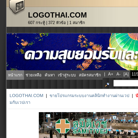
LOGOTHAI.COM
607 กระทู้ | 372 หัวข้อ | 1 สมาชิก
|
A+
A-
[A]
หน้าแรก
ช่วยเหลือ
ค้นหา
เข้าสู่ระบบ
สมัครสมาชิก
LOGOTHAI.COM
|
ขายโปรแกรมระบบงานคลินิกทำงานผ่านเวป
|
บ
มกับเวปเรา