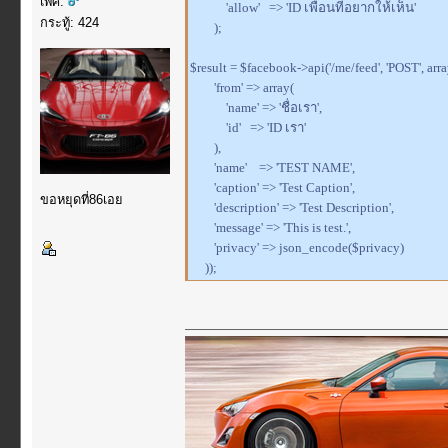
เพศ:
'allow' => 'ID เพื่อนที่อยากให้เห็น'
กระทู้: 424
);
$result = $facebook->api('/me/feed', 'POST', arra
'from' => array(
'name' => 'ชื่อเรา',
'id' => 'ID เรา'
),
'name' => 'TEST NAME',
'caption' => 'Test Caption',
ขอหยุดที่86เอย
'description' => 'Test Description',
'message' => 'This is test.',
'privacy' => json_encode($privacy)
));