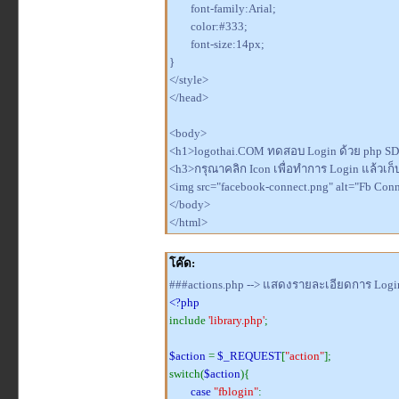
font-family:Arial;
color:#333;
font-size:14px;
}
</style>
</head>
<body>
<h1>logothai.COM ทดสอบ Login ด้วย php S
<h3>กรุณาคลิก Icon เพื่อทำการ Login แล้วเก็บ
<img src="facebook-connect.png" alt="Fb Conn
</body>
</html>
โค๊ด:
###actions.php --> แสดงรายละเอียดการ Logi
<?php
include
'library.php'
;
$action
=
$_REQUEST
[
"action"
];
switch(
$action
){
case
"fblogin"
: