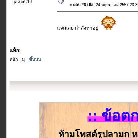
บุคคลทั่วไป
«
ตอบ #6 เมื่อ:
24 พฤษภาคม 2557 23:37
แจ่มเลย กำลังหาอยู่
แท็ก:
หน้า: [
1
]
ขึ้นบน
:: ข้อต
ห้ามโพสต์รูปลามก ห