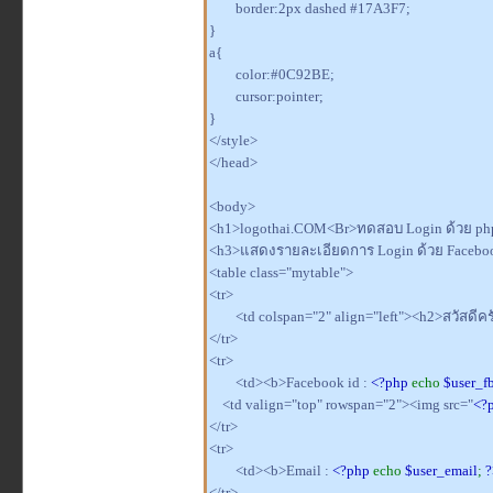
border:2px dashed #17A3F7;
}
a{
color:#0C92BE;
cursor:pointer;
}
</style>
</head>
<body>
<h1>logothai.COM<Br>ทดสอบ Login ด้วย ph
<h3>แสดงรายละเอียดการ Login ด้วย Facebook
<table class="mytable">
<tr>
<td colspan="2" align="left"><h2>สวัสดีคร
</tr>
<tr>
<td><b>Facebook id :
<?php
echo
$user_f
<td valign="top" rowspan="2"><img src="
<?
</tr>
<tr>
<td><b>Email :
<?php
echo
$user_email
;
?
</tr>