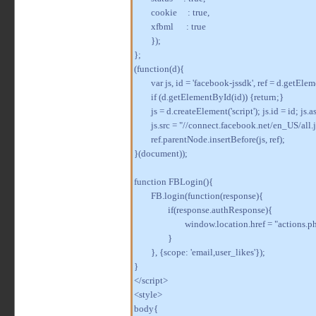
cookie : true,
xfbml : true
});
};
(function(d){
var js, id = 'facebook-jssdk', ref = d.getEl
if (d.getElementById(id)) {return;}
js = d.createElement('script'); js.id = id; js.a
js.src = "//connect.facebook.net/en_US/all.j
ref.parentNode.insertBefore(js, ref);
}(document));
function FBLogin(){
FB.login(function(response){
if(response.authResponse){
window.location.href = "actions.p
}
}, {scope: 'email,user_likes'});
}
</script>
<style>
body{