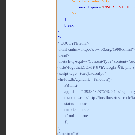
//if($check_select > 0){
mysql_query
(
"INSERT INTO fblogi
//}
}
break;
}
?>
<!DOCTYPE html>
<html xmlns="http://www.w3.org/1999/xhtml"
<head>
<meta http-equiv="Content-Type" content="text
<title>logothai.COM ทดสอบ Login ด้วย php S
<script type="text/javascript">
window.fbAsyncInit = function() {
FB.init({
appId : '1393348287579521', // replace y
channelUrl : '//http://localhost/test_code/f
status : true,
cookie : true,
xfbml : true
});
};
(function(d){