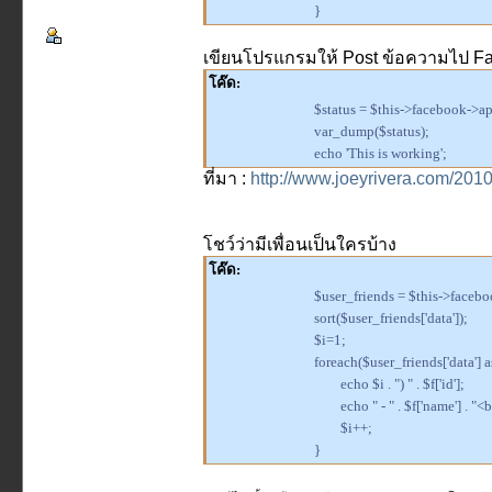
}
เขียนโปรแกรมให้ Post ข้อความไป F
โค๊ด:
$status = $this->facebook->api
var_dump($status);
echo 'This is working';
ที่มา :
http://www.joeyrivera.com/201
โชว์ว่ามีเพื่อนเป็นใครบ้าง
โค๊ด:
$user_friends = $this->faceboo
sort($user_friends['data']);
$i=1;
foreach($user_friends['data'] a
echo $i . ") " . $f['id'];
echo " - " . $f['name'] . "<b
$i++;
}