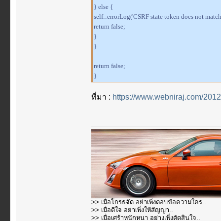
} else {
self::errorLog('CSRF state token does not match
return false;
}
}
return false;
}
ที่มา :
https://www.webniraj.com/2012
>> เมื่อโกรธจัด อย่าเพิ่งตอบข้อความใคร..
>> เมื่อดีใจ อย่าเพิ่งให้สัญญา..
>> เมื่อเศร้าหนักหนา อย่างเพิ่งตัดสินใจ..