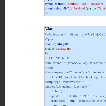
mysql_connect
(
"localhost"
,
"root"
,
"password"
)
mysql_select_db
(
"db_facebook"
) or die (
"Oops!
?>
โค๊ด:
###index.php --> ไฟล์หน้าแรกคลิกเข้าสู่เข้า 
<?php
error_reporting
(
0
);
include
'library.php'
;
?>
<!DOCTYPE html>
<html xmlns="http://www.w3.org/1999/xhtml"
<head>
<meta http-equiv="Content-Type" content="text
<title>Asif18 tutorial about facebook login for
<script type="text/javascript">
window.fbAsyncInit = function() {
FB.init({
appId : '1393348287579521', // replace y
channelUrl : '//http://localhost/test_code/f
status : true,