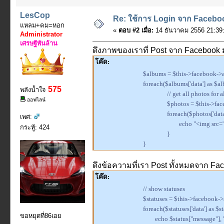
LesCop
Re: ใช้การ Login จาก Faceboo
แหลม+คม=หอก
«
ตอบ #2 เมื่อ:
14 ธันวาคม 2556 21:39:
Administrator
เศรษฐีพันล้าน
ดึงภาพของเราที่ Post จาก Facebook
โค๊ด:
$albums = $this->facebook->a
foreach($albums['data'] as $a
575
พลังน้ำใจ
// get all photos for 
ออฟไลน์
$photos = $this->fac
foreach($photos['data
เพศ:
echo "<img src='{
กระทู้: 424
}
}
ดึงข้อความที่เรา Post ทั้งหมดจาก F
โค๊ด:
// show statuses
$statuses = $this->facebook->a
foreach($statuses['data'] as $s
ขอหยุดที่86เอย
echo $status["message"], 