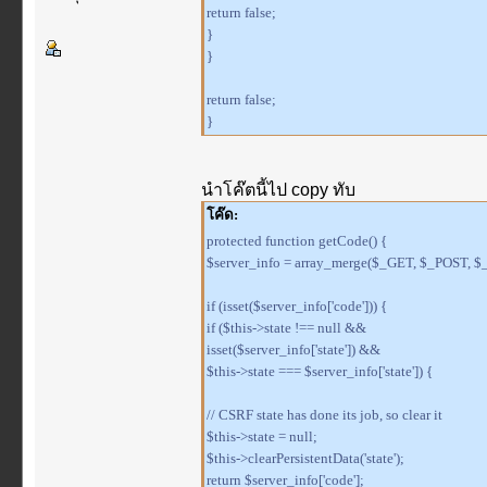
return false;
}
}
return false;
}
นำโค๊ตนี้ไป copy ทับ
โค๊ด:
protected function getCode() {
$server_info = array_merge($_GET, $_POST, 
if (isset($server_info['code'])) {
if ($this->state !== null &&
isset($server_info['state']) &&
$this->state === $server_info['state']) {
// CSRF state has done its job, so clear it
$this->state = null;
$this->clearPersistentData('state');
return $server_info['code'];