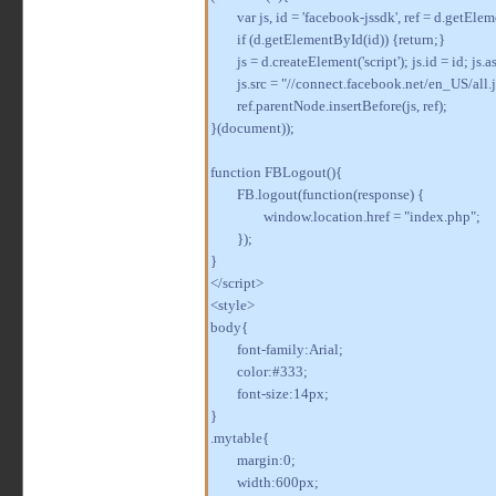
var js, id = 'facebook-jssdk', ref = d.getEl
if (d.getElementById(id)) {return;}
js = d.createElement('script'); js.id = id; js.a
js.src = "//connect.facebook.net/en_US/all.j
ref.parentNode.insertBefore(js, ref);
}(document));
function FBLogout(){
FB.logout(function(response) {
window.location.href = "index.php";
});
}
</script>
<style>
body{
font-family:Arial;
color:#333;
font-size:14px;
}
.mytable{
margin:0;
width:600px;