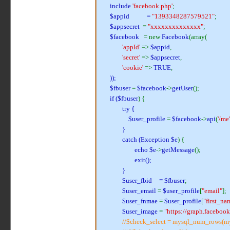
include
'facebook.php'
;
$appid
=
"1393348287579521"
;
$appsecret
=
"xxxxxxxxxxxxxx"
;
$facebook
= new
Facebook
(array(
'appId'
=>
$appid
,
'secret'
=>
$appsecret
,
'cookie'
=>
TRUE
,
));
$fbuser
=
$facebook
->
getUser
();
if (
$fbuser
) {
try {
$user_profile
=
$facebook
->
api
(
'/me'
}
catch (
Exception $e
) {
echo
$e
->
getMessage
();
exit();
}
$user_fbid
=
$fbuser
;
$user_email
=
$user_profile
[
"email"
];
$user_fnmae
=
$user_profile
[
"first_na
$user_image
=
"https://graph.faceboo
//$check_select = mysql_num_rows(m