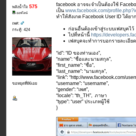
facebook อาจจะจำเป็นต้องใช้ Facebook
575
พลังน้ำใจ
เป็น
www.facebook.com/profile.php?
ออฟไลน์
ทำให้สังเกต Facebook User ID ได้ยาก 
เพศ:
ก่อนอื่นต้องเข้าสู่ระบบเฟสบุคไว้
กระทู้: 424
ไปที่หน้านี้
https://developers.fa
เฟสบุคจะทำการบอกรายละเอียดขอ
“id”: “ID ของท่านเอง”,
“name”: “ชื่อและนามสกุล”,
“first_name”: “ชื่อ”,
“last_name”: “นามสกุล”,
“link”: “http://www.facebook.com/use
“username”: “username”,
ขอหยุดที่86เอย
“gender”: “เพศ”,
“locale”: “th_TH”, ภาษา
“type”: “user” ประเภทผู้ใช้
}