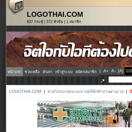
LOGOTHAI.COM
607 กระทู้ | 372 หัวข้อ | 1 สมาชิก
|
A+
A-
[A]
หน้าแรก
ช่วยเหลือ
ค้นหา
เข้าสู่ระบบ
สมัครสมาชิก
LOGOTHAI.COM
|
ขายโปรแกรมระบบงานคลินิกทำงานผ่านเวป
|
บ