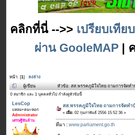
คลิกที่นี่ -->>
เปรียบเทีย
ผ่าน GooleMAP
| ค
หน้า: [
1
]
ลงล่าง
ผู้เขียน
หัวข้อ: สส.พรรคภูมิใจไทย ถามการจัดทำบั
0 สมาชิก และ 1 บุคคลทั่วไป กำลังดูหัวข้อนี้
LesCop
สส.พรรคภูมิใจไทย ถามการจัดทำบั
แหลม+คม=หอก
«
เมื่อ:
02 กุมภาพันธ์ 2556 15:52:36 »
Administrator
เศรษฐีพันล้าน
ที่มา :
www.parliament.go.th