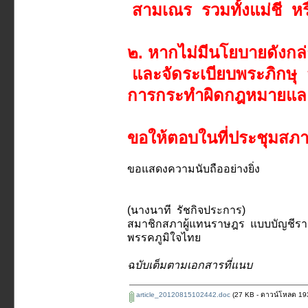
สามเณร รวมทั้งแม่ชี ห
๒. หากไม่มีนโยบายดังก
และจัดระเบียบพระภิกษุ ส
การกระทำผิดกฎหมายและ
ขอให้ตอบในที่ประชุมสภ
ขอแสดงความนับถืออย่างยิ่ง
(นางนาที รัชกิจประการ)
สมาชิกสภาผู้แทนราษฎร แบบบัญชีราย
พรรคภูมิใจไทย
ฉบับเต็มตามเอกสารที่แนบ
article_20120815102442.doc
(27 KB - ดาวน์โหลด 1938