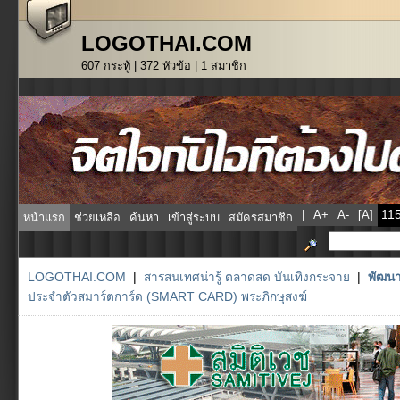
LOGOTHAI.COM
607 กระทู้ | 372 หัวข้อ | 1 สมาชิก
|
A+
A-
[A]
หน้าแรก
ช่วยเหลือ
ค้นหา
เข้าสู่ระบบ
สมัครสมาชิก
LOGOTHAI.COM
|
สารสนเทศน่ารู้ ตลาดสด บันเทิงกระจาย
|
พัฒนา
ประจำตัวสมาร์ตการ์ด (SMART CARD) พระภิกษุสงฆ์