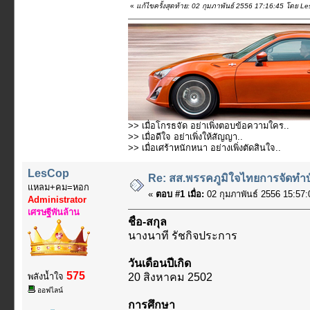
«
แก้ไขครั้งสุดท้าย: 02 กุมภาพันธ์ 2556 17:16:45 โดย L
>> เมื่อโกรธจัด อย่าเพิ่งตอบข้อความใคร..
>> เมื่อดีใจ อย่าเพิ่งให้สัญญา..
>> เมื่อเศร้าหนักหนา อย่างเพิ่งตัดสินใจ..
LesCop
Re: สส.พรรคภูมิใจไทยการจัดทำบั
แหลม+คม=หอก
«
ตอบ #1 เมื่อ:
02 กุมภาพันธ์ 2556 15:57:
Administrator
เศรษฐีพันล้าน
ชื่อ-สกุล
นางนาที รัชกิจประการ
วันเดือนปีเกิด
575
พลังน้ำใจ
20 สิงหาคม 2502
ออฟไลน์
การศึกษา