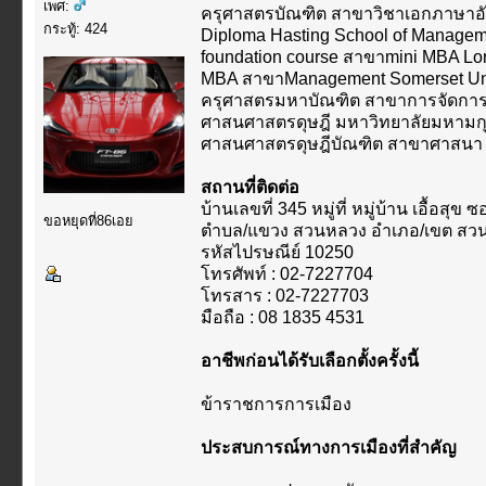
เพศ:
ครุศาสตรบัณฑิต สาขาวิชาเอกภาษาอั
กระทู้: 424
Diploma Hasting School of Managem
foundation course สาขาmini MBA Lond
MBA สาขาManagement Somerset Uni
ครุศาสตรมหาบัณฑิต สาขาการจัดการ
ศาสนศาสตรดุษฎี มหาวิทยาลัยมหามกุ
ศาสนศาสตรดุษฎีบัณฑิต สาขาศาสนา 
สถานที่ติดต่อ
บ้านเลขที่ 345 หมู่ที่ หมู่บ้าน เอื้อส
ขอหยุดที่86เอย
ตำบล/แขวง สวนหลวง อำเภอ/เขต สวน
รหัสไปรษณีย์ 10250
โทรศัพท์ : 02-7227704
โทรสาร : 02-7227703
มือถือ : 08 1835 4531
อาชีพก่อนได้รับเลือกตั้งครั้งนี้
ข้าราชการการเมือง
ประสบการณ์ทางการเมืองที่สำคัญ