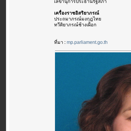
เลขานุการประธานรัฐสภา
เครื่องราชอิสริยาภรณ์
ประถมาภรณ์มงกุฎไทย
ทวีติยาภรณ์ช้างเผือก
ที่มา :
mp.parliament.go.th