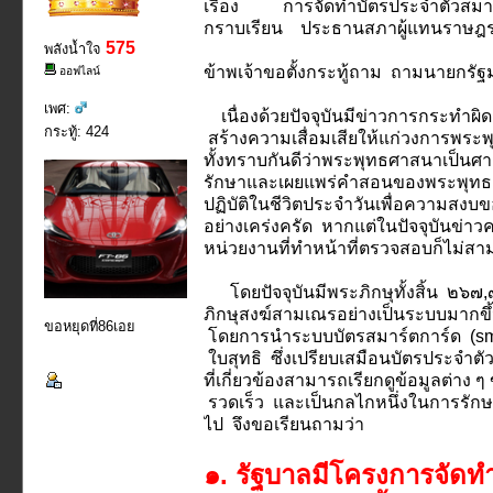
เรื่อง การจัดทำบัตรประจำตัวสมาร์
กราบเรียน ประธานสภาผู้แทนราษฎ
575
พลังน้ำใจ
ข้าพเจ้าขอตั้งกระทู้ถาม ถามนายกรัฐมน
ออฟไลน์
เพศ:
เนื่องด้วยปัจจุบันมีข่าวการกระทำผ
กระทู้: 424
สร้างความเสื่อมเสียให้แก่วงการพระ
ทั้งทราบกันดีว่าพระพุทธศาสนาเป็น
รักษาและเผยแพร่คำสอนของพระพุทธเ
ปฏิบัติในชีวิตประจำวันเพื่อความสง
อย่างเคร่งครัด หากแต่ในปัจจุบันข่
หน่วยงานที่ทำหน้าที่ตรวจสอบก็ไม่สา
โดยปัจจุบันมีพระภิกษุทั้งสิ้น ๒๖
ภิกษุสงฆ์สามเณรอย่างเป็นระบบมากขึ
ขอหยุดที่86เอย
โดยการนำระบบบัตรสมาร์ตการ์ด (smar
ใบสุทธิ ซึ่งเปรียบเสมือนบัตรประจำต
ที่เกี่ยวข้องสามารถเรียกดูข้อมูลต่
รวดเร็ว และเป็นกลไกหนึ่งในการรักษา
ไป จึงขอเรียนถามว่า
๑. รัฐบาลมีโครงการจัดท