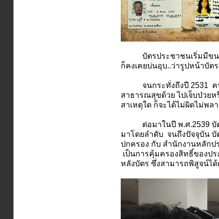
บัตรประชาชนเริ่มมีขนาดกะท
ก็คงเคยบ่นอุบ..ว่ารูปหน้าบัต
จนกระทั่งถึงปี 2531 คนไทยจ
สาธารณสุขด้วย ไปเจ็บป่วยหรื
สาเหตุใด ก็จะได้ไม่ผิดไม่พล
ต่อมาในปี พ.ศ.2539 บัตรปร
มาโดยลำดับ จนถึงปัจจุบัน 
ปกครอง กับ สำนักงานหลักประ
เป็นการคุ้มครองสิทธิ์ของปร
หลังบัตร ซึ่งสามารถพิสูจน์ได้