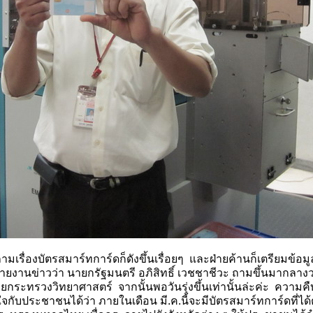
ื่องบัตรสมาร์ทการ์ดก็ดังขึ้นเรื่อยๆ และฝ่ายค้านก็เตรียมข้อมูลท
ีรายงานข่าวว่า นายกรัฐมนตรี อภิสิทธิ์ เวชชาชีวะ ถามขึ้นมากลางว
ด้วยกระทรวงวิทยาศาสตร์ จากนั้นพอวันรุ่งขึ้นเท่านั้นล่ะค่ะ ความ
ใจกับประชาชนได้ว่า ภายในเดือน มี.ค.นี้จะมีบัตรสมาร์ทการ์ดท