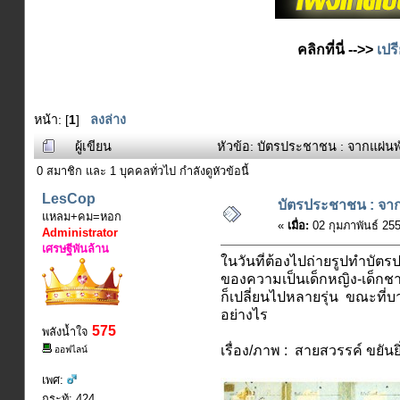
คลิกที่นี่ -->>
เปร
หน้า: [
1
]
ลงล่าง
ผู้เขียน
หัวข้อ: บัตรประชาชน : จากแผ่นพั
0 สมาชิก และ 1 บุคคลทั่วไป กำลังดูหัวข้อนี้
LesCop
บัตรประชาชน : จาก
แหลม+คม=หอก
«
เมื่อ:
02 กุมภาพันธ์ 25
Administrator
เศรษฐีพันล้าน
ในวันที่ต้องไปถ่ายรูปทำบัตร
ของความเป็นเด็กหญิง-เด็กชา
ก็เปลี่ยนไปหลายรุ่น ขณะที่บ
อย่างไร
575
พลังน้ำใจ
เรื่อง/ภาพ : สายสวรรค์ ขยันยิ
ออฟไลน์
เพศ:
กระทู้: 424