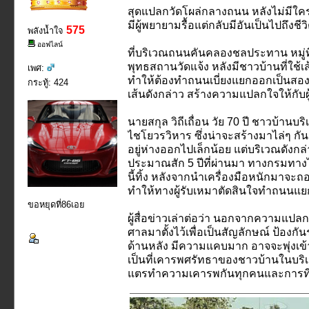
สุดแปลกวัดโผล่กลางถนน หลังไม่มีใครก
มีผู้พยายามรื้อแต่กลับมีอันเป็นไปถึงชีว
575
พลังน้ำใจ
ออฟไลน์
ที่บริเวณถนนคันคลองชลประทาน หมู่ที่ 
พุทธสถานวัดแจ้ง หลังมีชาวบ้านที่ใช
เพศ:
ทำให้ต้องทำถนนเบี่ยงแยกออกเป็นสองท
กระทู้: 424
เส้นดังกล่าว สร้างความแปลกใจให้กับผู
นายสกุล วิถีเถื่อน วัย 70 ปี ชาวบ้านบริเ
ไชโยวรวิหาร ซึ่งน่าจะสร้างมาไล่ๆ กัน แ
อยู่ห่างออกไปเล็กน้อย แต่บริเวณดังกล่
ประมาณสัก 5 ปีที่ผ่านมา ทางกรมทาง
นี้ทิ้ง หลังจากนำเครื่องมือหนักมาจะ
ทำให้ทางผู้รับเหมาตัดสินใจทำถนนแยกเ
ขอหยุดที่86เอย
ผู้สื่อข่าวเล่าต่อว่า นอกจากความแปล
ศาลมาตั้งไว้เพื่อเป็นสัญลักษณ์ ป้อง
ด้านหลัง มีความแคบมาก อาจจะพุ่งเข้าม
เป็นที่เคารพศรัทธาของชาวบ้านในบริเว
แตรทำความเคารพกันทุกคนและการที่วัดม