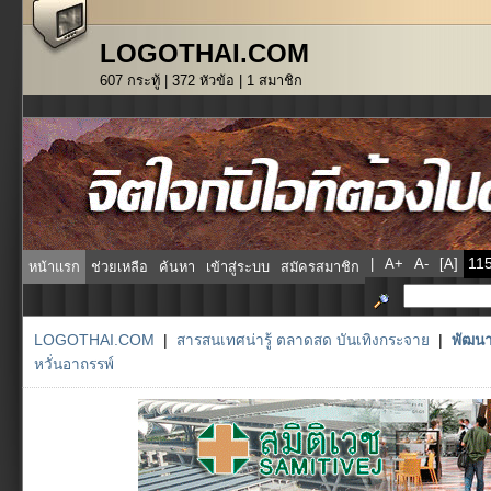
LOGOTHAI.COM
607 กระทู้ | 372 หัวข้อ | 1 สมาชิก
|
A+
A-
[A]
หน้าแรก
ช่วยเหลือ
ค้นหา
เข้าสู่ระบบ
สมัครสมาชิก
LOGOTHAI.COM
|
สารสนเทศน่ารู้ ตลาดสด บันเทิงกระจาย
|
พัฒนา
หวั่นอาถรรพ์