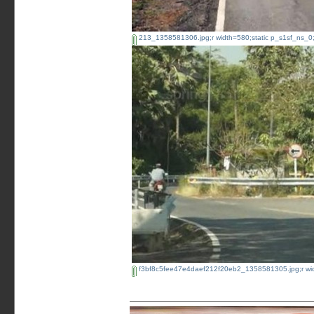
213_1358581306.jpg;r width=580;static p_s1sf_ns_0;f
f3bf8c5fee47e4daef212f20eb2_1358581305.jpg;r width