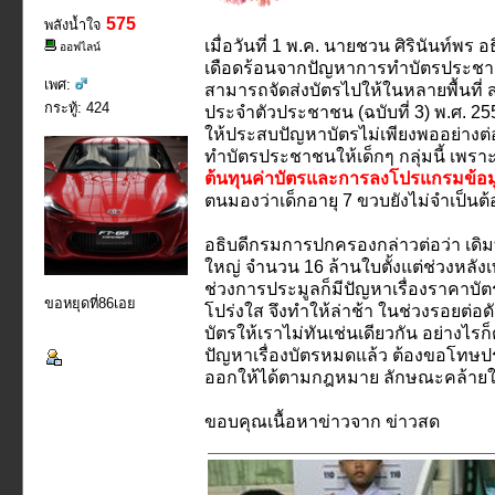
575
พลังน้ำใจ
เมื่อวันที่ 1 พ.ค. นายชวน ศิรินันท์พ
ออฟไลน์
เดือดร้อนจากปัญหาการทำบัตรประชาช
เพศ:
สามารถจัดส่งบัตรไปให้ในหลายพื้นที่
กระทู้: 424
ประจำตัวประชาชน (ฉบับที่ 3) พ.ศ. 2
ให้ประสบปัญหาบัตรไม่เพียงพออย่างต่
ทำบัตรประชาชนให้เด็กๆ กลุ่มนี้ เพ
ต้นทุนค่าบัตรและการลงโปรแกรมข้อมูล
ตนมองว่าเด็กอายุ 7 ขวบยังไม่จำเป็น
อธิบดีกรมการปกครองกล่าวต่อว่า เดิมทีป
ใหญ่ จำนวน 16 ล้านใบตั้งแต่ช่วงหลังเ
ช่วงการประมูลก็มีปัญหาเรื่องราคาบัตรท
ขอหยุดที่86เอย
โปร่งใส จึงทำให้ล่าช้า ในช่วงรอยต่อดัง
บัตรให้เราไม่ทันเช่นเดียวกัน อย่างไรก
ปัญหาเรื่องบัตรหมดแล้ว ต้องขอโทษป
ออกให้ได้ตามกฎหมาย ลักษณะคล้ายใ
ขอบคุณเนื้อหาข่าวจาก ข่าวสด