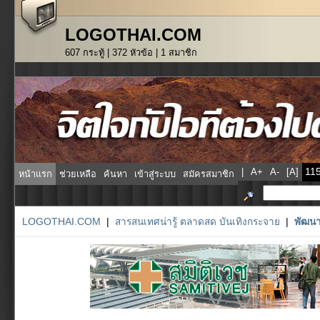
LOGOTHAI.COM
607 กระทู้ | 372 หัวข้อ | 1 สมาชิก
|
A+
A-
[A]
หน้าแรก
ช่วยเหลือ
ค้นหา
เข้าสู่ระบบ
สมัครสมาชิก
LOGOTHAI.COM
|
สารสนเทศน่ารู้ ตลาดสด บันเทิงกระจาย
|
พัฒนา