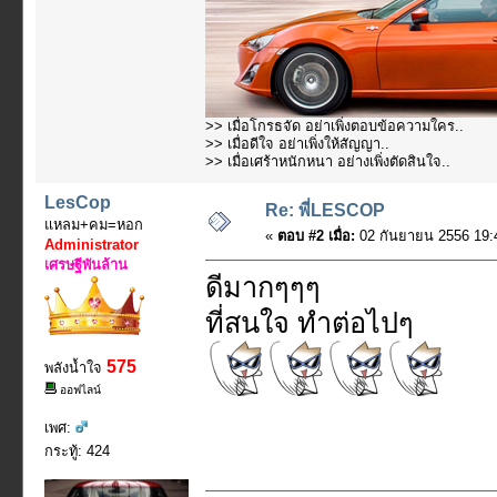
>> เมื่อโกรธจัด อย่าเพิ่งตอบข้อความใคร..
>> เมื่อดีใจ อย่าเพิ่งให้สัญญา..
>> เมื่อเศร้าหนักหนา อย่างเพิ่งตัดสินใจ..
LesCop
Re: พี่LESCOP
แหลม+คม=หอก
«
ตอบ #2 เมื่อ:
02 กันยายน 2556 19:
Administrator
เศรษฐีพันล้าน
ดีมากๆๆๆ
ที่สนใจ ทำต่อไปๆ
575
พลังน้ำใจ
ออฟไลน์
เพศ:
กระทู้: 424