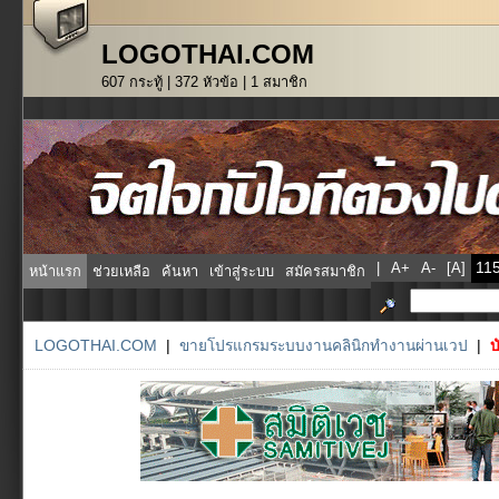
LOGOTHAI.COM
607 กระทู้ | 372 หัวข้อ | 1 สมาชิก
|
A+
A-
[A]
หน้าแรก
ช่วยเหลือ
ค้นหา
เข้าสู่ระบบ
สมัครสมาชิก
LOGOTHAI.COM
|
ขายโปรแกรมระบบงานคลินิกทำงานผ่านเวป
|
บ