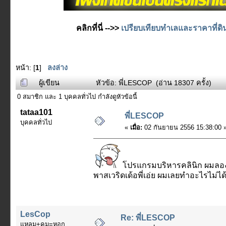
คลิกที่นี่ -->>
เปรียบเทียบทำเลและราคาที่ดิ
หน้า: [
1
]
ลงล่าง
ผู้เขียน
หัวข้อ: พี่LESCOP (อ่าน 18307 ครั้ง)
0 สมาชิก และ 1 บุคคลทั่วไป กำลังดูหัวข้อนี้
tataa101
พี่LESCOP
บุคคลทั่วไป
«
เมื่อ:
02 กันยายน 2556 15:38:00 
โปรแกรมบริหารคลินิก ผมลองเอา
พาสเวริดเด้อพี่เอ่ย ผมเลยทำอะไรไม่ได
LesCop
Re: พี่LESCOP
แหลม+คม=หอก